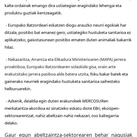
kalte-ordainak emango dira ustiategian eragindako lehengai eta
produktu guztiak kentzeagatik.
-
Europako Batzordeari eskatzen diogu arauzko neurri egokiak har
ditzala, positibo bat emanez gero, ustiategiko hustuketa sanitarioa ez
aplikatzeko, gaixotasunean positibo ematen duten animaliak bakarrik
hilaz
.
- Nekazaritza, Arrantza eta Elikadura Ministerioaren (MAPA) jarrera
proaktiboa, Europako Batzordearen solaskide gisa, orain arte
erakutsitako jarrera pasiboa alde batera utzita,
foku bakar batek eta
gainerako neurriek eragindako hustuketa sanitarioa saihesteko
helburuarekin.
- Azkenik, deialdia egin duten erakundeek MERCOSURen
merkataritza-akordioa ez sinatzeko eskatu diote EBri, ekoizpen-
sektorearentzat, nahiz abeltzain nahiz nekazari, oso kaltegarria
delako.
Gaur egun abeltzaintza-sektorearen behar nagusiak