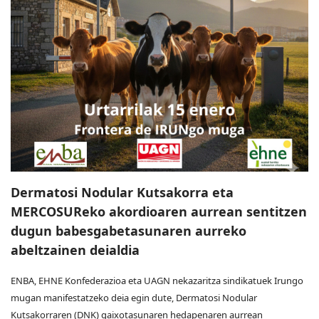
Dermatosi Nodular Kutsakorra eta
MERCOSUReko akordioaren aurrean sentitzen
dugun babesgabetasunaren aurreko
abeltzainen deialdia
ENBA, EHNE Konfederazioa eta UAGN nekazaritza sindikatuek Irungo
mugan manifestatzeko deia egin dute, Dermatosi Nodular
Kutsakorraren (DNK) gaixotasunaren hedapenaren aurrean