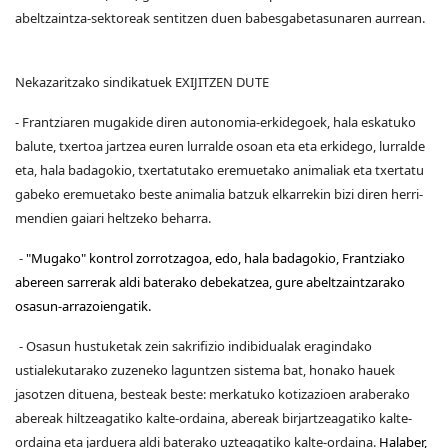
abeltzaintza-sektoreak sentitzen duen babesgabetasunaren aurrean.
Nekazaritzako sindikatuek EXIJITZEN DUTE
- Frantziaren mugakide diren autonomia-erkidegoek, hala eskatuko
balute, txertoa jartzea euren lurralde osoan eta eta erkidego, lurralde
eta, hala badagokio, txertatutako eremuetako animaliak eta txertatu
gabeko eremuetako beste animalia batzuk elkarrekin bizi diren herri-
mendien gaiari heltzeko beharra.
-
"Mugako" kontrol zorrotzagoa, edo, hala badagokio, Frantziako
abereen sarrerak aldi baterako debekatzea, gure abeltzaintzarako
osasun-arrazoiengatik.
- Osasun hustuketak zein sakrifizio indibidualak eragindako
ustialekutarako zuzeneko laguntzen sistema bat, honako hauek
jasotzen dituena, besteak beste: merkatuko kotizazioen araberako
abereak hiltzeagatiko kalte-ordaina, abereak birjartzeagatiko kalte-
ordaina eta jarduera aldi baterako uzteagatiko kalte-ordaina.
Halaber,