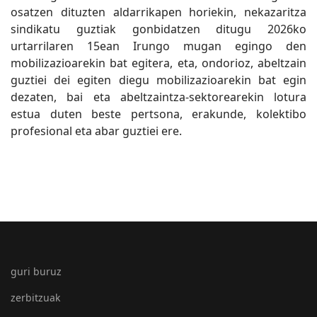
osatzen dituzten aldarrikapen horiekin, nekazaritza
sindikatu guztiak gonbidatzen ditugu 2026ko
urtarrilaren 15ean Irungo mugan egingo den
mobilizazioarekin bat egitera, eta, ondorioz, abeltzain
guztiei dei egiten diegu mobilizazioarekin bat egin
dezaten, bai eta abeltzaintza-sektorearekin lotura
estua duten beste pertsona, erakunde, kolektibo
profesional eta abar guztiei ere.
guri buruz
zerbitzuak