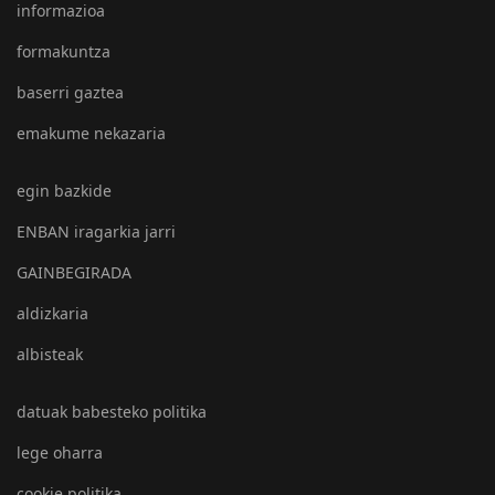
informazioa
formakuntza
baserri gaztea
emakume nekazaria
egin bazkide
ENBAN iragarkia jarri
GAINBEGIRADA
aldizkaria
albisteak
datuak babesteko politika
lege oharra
cookie politika