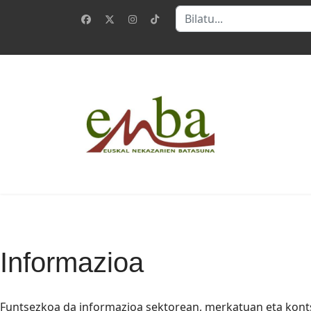
Bilatu
Informazioa
Funtsezkoa da informazioa sektorean, merkatuan eta konts