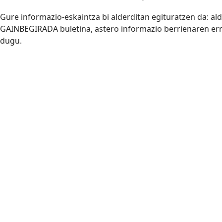
Gure informazio-eskaintza bi alderditan egituratzen da: ald
GAINBEGIRADA buletina, astero informazio berrienaren er
dugu.