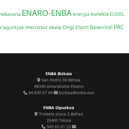
ENARO-ENBA
esnekia
ekazaria
energia
EUDEL
PAC
mercosur
Ongi Etorri Baserrira!
okela
a
laguntzak
ENBA Bizkaia
San Pedro 30-Behea
48340 Amorebieta-Etxano
94 630 07 69
bizkaia@enba.eus
ENBA Gipuzkoa
Trinkete plaza 2-Behea
20400 Tolosa
943 65 01 23