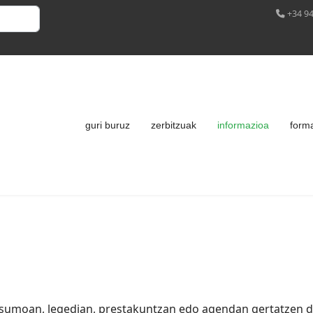
+34 94
guri buruz
zerbitzuak
informazioa
form
umoan, legedian, prestakuntzan edo agendan gertatzen den