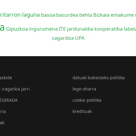
ritarron laguna
basoa
basurdea
behia
Bizkaia
emakume n
a
Gipuzkoa
ingurumena
ITE
jardunaldia
kooperatiba
label
sagardoa
UPA
azkide
datuak babesteko politika
iragarkia jarri
lege oharra
EGIRADA
cookie politika
ria
kredituak
eak