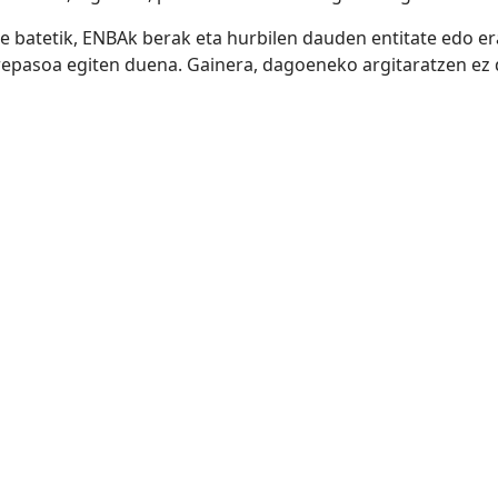
e batetik, ENBAk berak eta hurbilen dauden entitate edo era
repasoa egiten duena. Gainera, dagoeneko argitaratzen ez