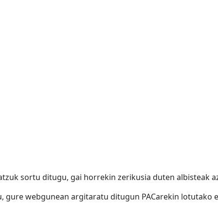
batzuk sortu ditugu, gai horrekin zerikusia duten albisteak 
zu, gure webgunean argitaratu ditugun PACarekin lotutako e