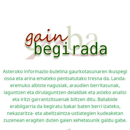
Asteroko informazio-buletina gaurkotasunaren ikuspegi
osoa eta arina emateko pentsatutako tresna da. Landa-
eremuko albiste nagusiak, araudien berritasunak,
laguntzen eta dirulaguntzen deialdiak eta asteko analisi
eta iritzi garrantzitsuenak biltzen ditu. Baliabide
erabilgarria da begiratu bakar baten berri izateko,
nekazaritza- eta abeltzaintza-ustiategien kudeaketan
zuzenean eragiten duten gaien xehetasunik galdu gabe.