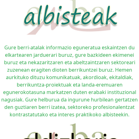
Gure berri-atalak informazio eguneratua eskaintzen du
elkartearen jarduerari buruz, gure bazkideen ekimenei
buruz eta nekazaritzaren eta abeltzaintzaren sektoreari
zuzenean eragiten dioten berrikuntzei buruz. Hemen
aurkituko dituzu komunikatuak, akordioak, ekitaldiak,
berrikuntza-proiektuak eta landa-eremuaren
egunerokotasuna markatzen duten erabaki instituzional
nagusiak. Gure helburua da ingurune hurbilean gertatzen
den guztiaren berri izatea, sektoreko profesionalentzat
kontrastatutako eta interes praktikoko albisteekin.