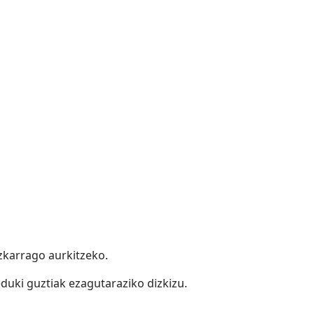
azkarrago aurkitzeko.
duki guztiak ezagutaraziko dizkizu.