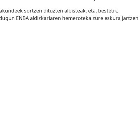
kundeek sortzen dituzten albisteak, eta, bestetik,
 dugun ENBA aldizkariaren hemeroteka zure eskura jartzen