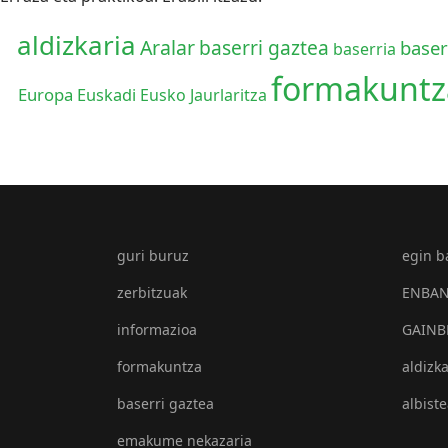
aldizkaria
Aralar
baserri gaztea
baser
baserria
formakuntz
Europa
Euskadi
Eusko Jaurlaritza
guri buruz
egin b
zerbitzuak
ENBAN 
informazioa
GAINB
formakuntza
aldizka
baserri gaztea
albist
emakume nekazaria