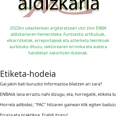
2022ko udazkenean argitaratzeari utzi zion ENBA
aldizkariaren hemeroteka. Funtsezko artikuluak,
elkarrizketak, erreportajeak eta azterketa teknikoak
aurkituko dituzu, sektorearen erronka eta aukera
handietan sakontzen dutenak.
Etiketa-hodeia
Gai jakin bati buruzko informazioa bilatzen ari zara?
ENBAtik lana erraztu nahi dizugu, eta, horregatik, etiketa 
Horrela adibidez, "PAC" hitzaren gainean klik egiten badu
Erraza eta praktikoa. Erabili itzazu!