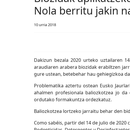
Nola berritu jakin 
10 urria 2018
Dakizun bezala 2020 urteko uztailaren 1
araudiaren arabera biozidak erabiltzen jarr
gure ustean, betebehar hau gehiegizkoa da i
Problematika aztertu ostean Eusko Jaurlar
ahalmen profesionala baliozkotzea jo da e
ordutako formakuntza ordezkatuz.
Baliozkotzea lortzeko jarraitu behar den bi
Como sabéis, partir del 14 de julio de 2020 
Rodenticidas, Detergentes y Desinfectantes