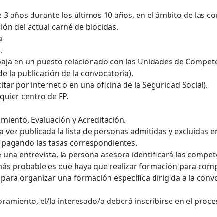
 3 años durante los últimos 10 años, en el ámbito de las c
ión del actual carné de biocidas.
a
.
baja en un puesto relacionado con las Unidades de Competen
e la publicación de la convocatoria).
itar por internet o en una oficina de la Seguridad Social).
lquier centro de FP.
miento, Evaluación y Acreditación.
a vez publicada la lista de personas admitidas y excluidas 
, pagando las tasas correspondientes.
 una entrevista, la persona asesora identificará las compet
lo más probable es que haya que realizar formación para c
 para organizar una formación específica dirigida a la convo
oramiento, el/la interesado/a deberá inscribirse en el proc
 convalidar. La Comisión de Evaluación emite un Dictamen 