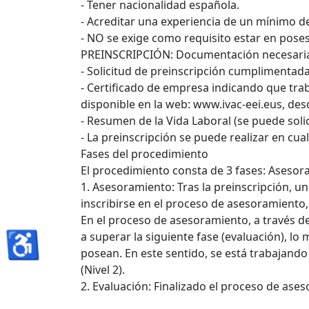
- Tener nacionalidad española.
- Acreditar una experiencia de un mínimo de
- NO se exige como requisito estar en poses
PREINSCRIPCIÓN: Documentación necesari
- Solicitud de preinscripción cumplimentada
- Certificado de empresa indicando que tra
disponible en la web: www.ivac-eei.eus, desd
- Resumen de la Vida Laboral (se puede solic
- La preinscripción se puede realizar en cua
Fases del procedimiento
El procedimiento consta de 3 fases: Asesora
1. Asesoramiento: Tras la preinscripción, un
inscribirse en el proceso de asesoramiento
En el proceso de asesoramiento, a través de
♿
a superar la siguiente fase (evaluación), 
posean. En este sentido, se está trabajando
(Nivel 2).
2. Evaluación: Finalizado el proceso de ases
Unidades de Competencia (UC) que se deseen