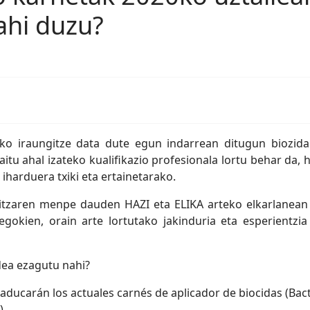
nahi duzu?
4ko iraungitze data dute egun indarrean ditugun biozida
aitu ahal izateko kualifikazio profesionala lortu behar da,
harduera txiki eta ertainetarako.
itzaren menpe dauden HAZI eta ELIKA arteko elkarlanean or
gokien, orain arte lortutako jakinduria eta esperientzia 
dea ezagutu nahi?
caducarán los actuales carnés de aplicador de biocidas (Bacte
)