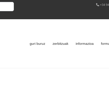
+34 94
guri buruz
zerbitzuak
informazioa
form