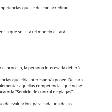
ompetencias que se desean acreditar.
cia que solicita (el modelo estará
en el proceso, la persona interesada deberá
encias que el/la interesado/a posee. De cara
omplementar aquellas competencias que no se
catoria “Servicio de control de plagas”
eso de evaluación, para cada una de las
de Valoración donde se indica lo que le ha