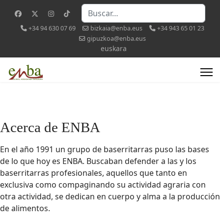
Buscar
+34 94 630 07 69
bizkaia@enba.eus
+34 943 65 01 23
gipuzkoa@enba.eus
Seleccione su idioma
euskara
Acerca de ENBA
En el año 1991 un grupo de baserritarras puso las bases
de lo que hoy es ENBA. Buscaban defender a las y los
baserritarras profesionales, aquellos que tanto en
exclusiva como compaginando su actividad agraria con
otra actividad, se dedican en cuerpo y alma a la producción
de alimentos.