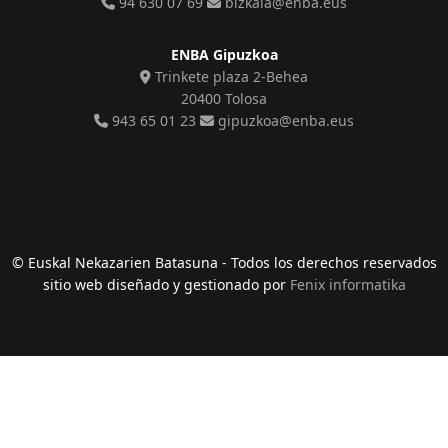
94 630 07 69
bizkaia@enba.eus
ENBA Gipuzkoa
Trinkete plaza 2-Behea
20400 Tolosa
943 65 01 23
gipuzkoa@enba.eus
© Euskal Nekazarien Batasuna - Todos los derechos reservados
sitio web diseñado y gestionado por
Fenix informatika