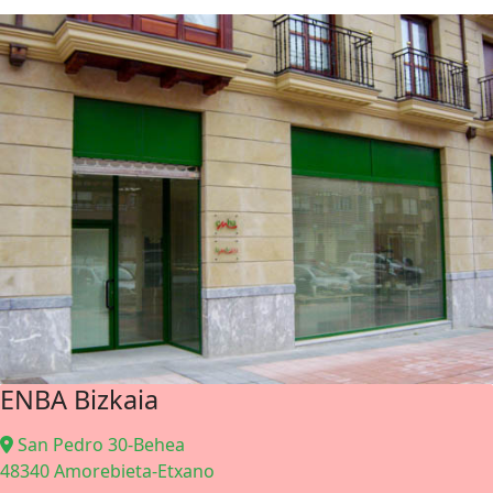
ENBA Bizkaia
San Pedro 30-Behea
48340 Amorebieta-Etxano