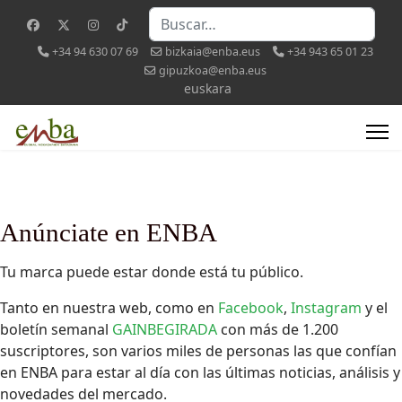
Buscar
+34 94 630 07 69
bizkaia@enba.eus
+34 943 65 01 23
gipuzkoa@enba.eus
Seleccione su idioma
euskara
Anúnciate en ENBA
Tu marca puede estar donde está tu público.
Tanto en nuestra web, como en
Facebook
,
Instagram
y el
boletín semanal
GAINBEGIRADA
con más de 1.200
suscriptores, son varios miles de personas las que confían
en ENBA para estar al día con las últimas noticias, análisis y
novedades del mercado.