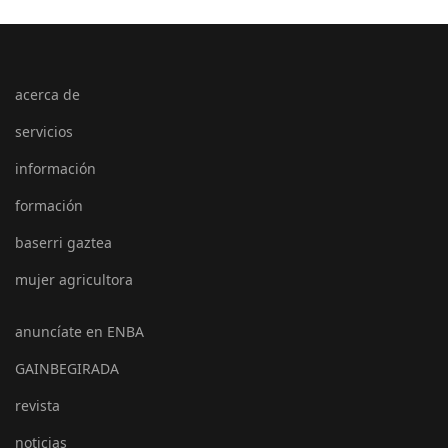
acerca de
servicios
información
formación
baserri gaztea
mujer agricultora
anuncíate en ENBA
GAINBEGIRADA
revista
noticias