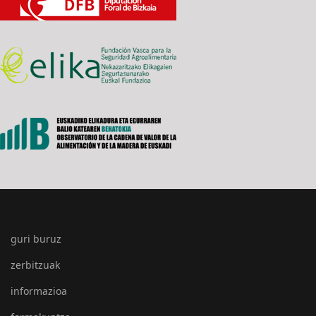
guri buruz
zerbitzuak
informazioa