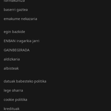
formakuntza
baserri gaztea
emakume nekazaria
egin bazkide
ENBAN iragarkia jarri
GAINBEGIRADA
aldizkaria
albisteak
datuak babesteko politika
lege oharra
cookie politika
kredituak