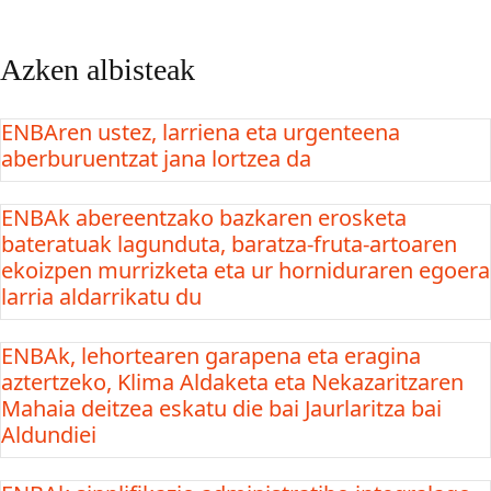
Azken albisteak
ENBAren ustez, larriena eta urgenteena
aberburuentzat jana lortzea da
ENBAk abereentzako bazkaren erosketa
bateratuak lagunduta, baratza-fruta-artoaren
ekoizpen murrizketa eta ur horniduraren egoera
larria aldarrikatu du
ENBAk, lehortearen garapena eta eragina
aztertzeko, Klima Aldaketa eta Nekazaritzaren
Mahaia deitzea eskatu die bai Jaurlaritza bai
Aldundiei