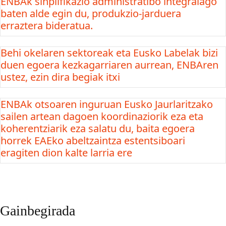
ENBAk sinplifikazio administratibo integralago
baten alde egin du, produkzio-jarduera
erraztera bideratua.
Behi okelaren sektoreak eta Eusko Labelak bizi
duen egoera kezkagarriaren aurrean, ENBAren
ustez, ezin dira begiak itxi
ENBAk otsoaren inguruan Eusko Jaurlaritzako
sailen artean dagoen koordinaziorik eza eta
koherentziarik eza salatu du, baita egoera
horrek EAEko abeltzaintza estentsiboari
eragiten dion kalte larria ere
Gainbegirada