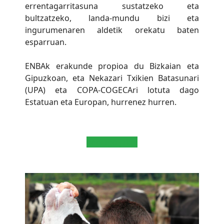
errentagarritasuna sustatzeko eta
bultzatzeko, landa-mundu bizi eta
ingurumenaren aldetik orekatu baten
esparruan.
ENBAk erakunde propioa du Bizkaian eta
Gipuzkoan, eta Nekazari Txikien Batasunari
(UPA) eta COPA-COGECAri lotuta dago
Estatuan eta Europan, hurrenez hurren.
gehiago jakin