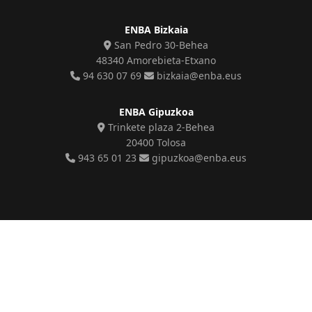
ENBA Bizkaia
San Pedro 30-Behea
48340 Amorebieta-Etxano
94 630 07 69
bizkaia@enba.eus
ENBA Gipuzkoa
Trinkete plaza 2-Behea
20400 Tolosa
943 65 01 23
gipuzkoa@enba.eus
© Euskal Nekazarien Batasuna - Eskubide guztiak erreserbatuta
Fenix informatikak
diseinatu eta kudeatzen du webgune hau